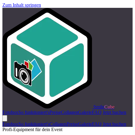
Zum Inhalt springen
Smile
Cube
Fotobox
So funktioniert's
Preise
Collagen
Galerie
FAQ
Jetzt buchen
Fotobox
So funktioniert's
Collagen
Preise
Galerie
FAQ
Jetzt buchen
Profi-Equipment für dein Event