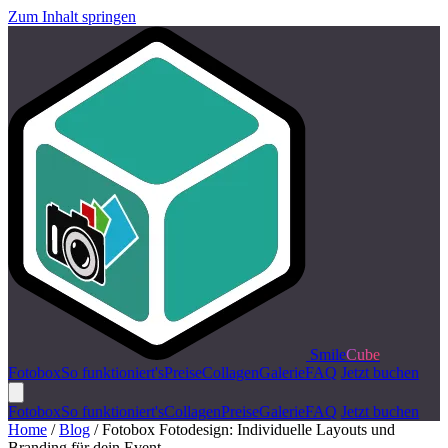
Zum Inhalt springen
Smile
Cube
Fotobox
So funktioniert's
Preise
Collagen
Galerie
FAQ
Jetzt buchen
Fotobox
So funktioniert's
Collagen
Preise
Galerie
FAQ
Jetzt buchen
Home
/
Blog
/
Fotobox Fotodesign: Individuelle Layouts und
Branding für dein Event